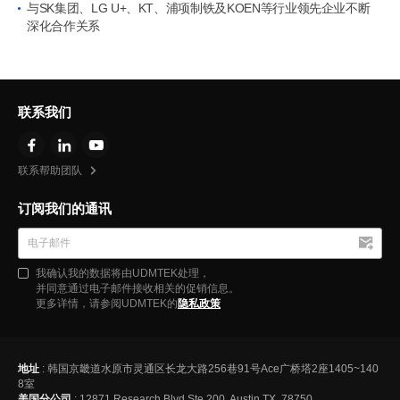
与SK集团、LG U+、KT、浦项制铁及KOEN等行业领先企业不断
深化合作关系
联系我们
联系帮助团队
订阅我们的通讯
我确认我的数据将由UDMTEK处理，
并同意通过电子邮件接收相关的促销信息。
更多详情，请参阅UDMTEK的
隐私政策
地址
: 韩国京畿道水原市灵通区长龙大路256巷91号Ace广桥塔2座1405~140
8室
美国分公司
: 12871 Research Blvd Ste 200, Austin TX, 78750